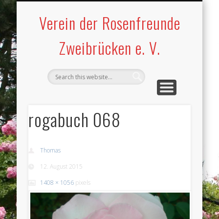
WILDROSENGARTEN
BLINDENGARTEN
ROSENMUSEUM
ROSENGARTEN
WILLKOMMEN
IMPRESSUM
Verein der Rosenfreunde
Zweibrücken e. V.
rogabuch 068
Thomas
12. August 2015
1408 × 1056
pixels