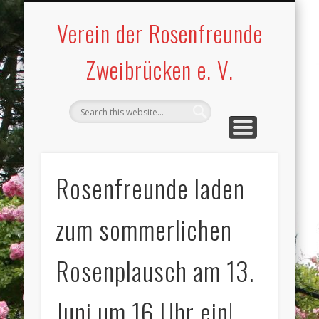
WILDROSENGARTEN
BLINDENGARTEN
ROSENMUSEUM
ROSENGARTEN
WILLKOMMEN
IMPRESSUM
Verein der Rosenfreunde
Zweibrücken e. V.
Rosenfreunde laden
zum sommerlichen
Rosenplausch am 13.
Juni um 16 Uhr ein!